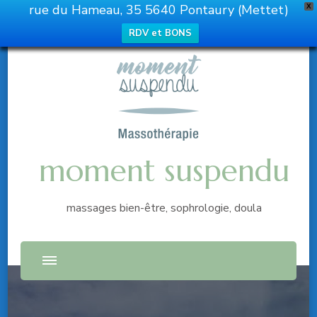
rue du Hameau, 35 5640 Pontaury (Mettet)
X
RDV et BONS
moment suspendu
massages bien-être, sophrologie, doula